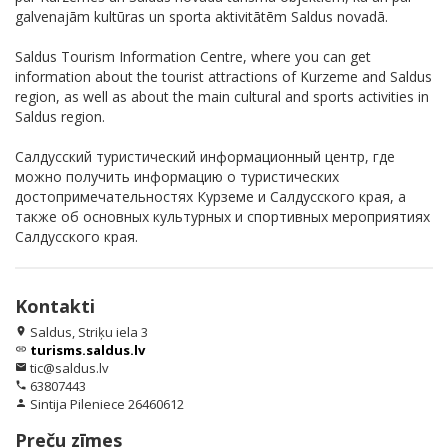
galvenajām kultūras un sporta aktivitātēm Saldus novadā.
Saldus Tourism Information Centre, where you can get
information about the tourist attractions of Kurzeme and Saldus
region, as well as about the main cultural and sports activities in
Saldus region.
Салдусский туристический информационный центр, где
можно получить информацию о туристических
достопримечательностях Курземе и Салдусского края, а
также об основных культурных и спортивных мероприятиях
Салдусского края.
Kontakti
Saldus, Striķu iela 3
location_on
turisms.saldus.lv
link
tic@saldus.lv
email
63807443
phone
Sintija Pileniece 26460612
person
Preču zīmes