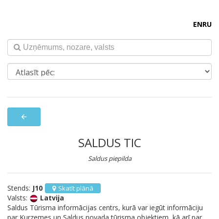
EN
RU
arrow_back
SALDUS TIC
Saldus piepilda
Stends:
J10
Skatīt plānā
Valsts:
Latvija
Saldus Tūrisma informācijas centrs, kurā var iegūt informāciju
par Kurzemes un Saldus novada tūrisma objektiem, kā arī par