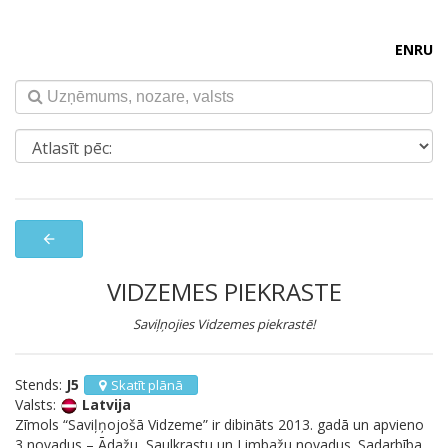
EN
RU
arrow_back
VIDZEMES PIEKRASTE
Saviļņojies Vidzemes piekrastē!
Stends:
J5
Skatīt plānā
Valsts:
Latvija
Zīmols “Saviļņojošā Vidzeme” ir dibināts 2013. gadā un apvieno
3 novadus – Ādažu, Saulkrastu un Limbažu novadus. Sadarbība