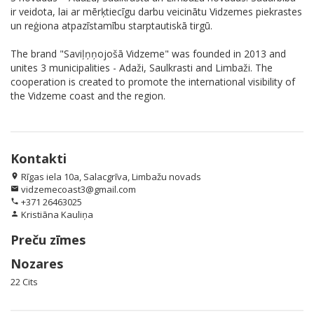
ir veidota, lai ar mērķtiecīgu darbu veicinātu Vidzemes piekrastes
un reģiona atpazīstamību starptautiskā tirgū.
The brand "Saviļņņojošā Vidzeme" was founded in 2013 and
unites 3 municipalities - Adaži, Saulkrasti and Limbaži. The
cooperation is created to promote the international visibility of
the Vidzeme coast and the region.
Kontakti
Rīgas iela 10a, Salacgrīva, Limbažu novads
location_on
vidzemecoast3@gmail.com
email
+371 26463025
phone
Kristiāna Kauliņa
person
Preču zīmes
Nozares
22 Cits