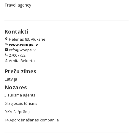
Travel agency
Kontakti
Helēnas 83, Alūksne
location_on
www.woops.lv
link
info@woops.lv
email
27007752
phone
Arnita Bekerta
person
Preču zīmes
Latvija
Nozares
3 Tūrisma aģents
6 Izejošais tūrisms
9 Kruīzi/prāmji
14 Apdrošināšanas kompānija