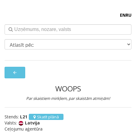
EN
RU
arrow_back
WOOPS
Par skaistiem mirkļiem, par skaistām atmiņām!
Stends:
L21
Skatīt plānā
Valsts:
Latvija
Ceļojumu aģentūra