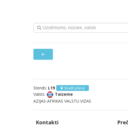
arrow_back
Stends:
L19
Skatīt plānā
Valsts:
Taizeme
AZIJAS-AFRIKAS VALSTU VIZAS
Kontakti
Pre