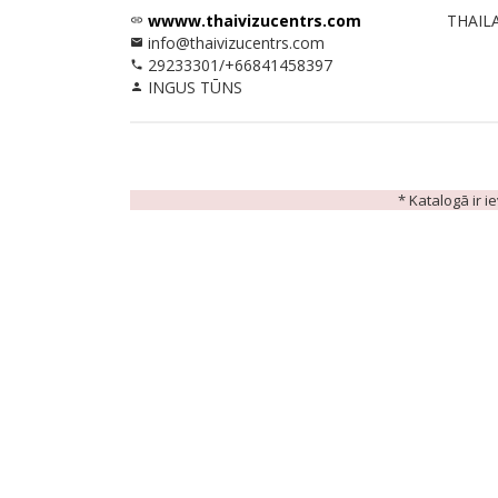
wwww.thaivizucentrs.com
THAIL
link
info@thaivizucentrs.com
email
29233301/+66841458397
phone
INGUS TŪNS
person
* Katalogā ir i