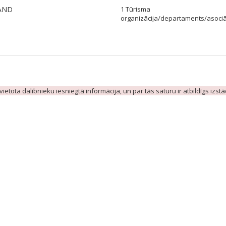
AND
1 Tūrisma
organizācija/departaments/asociā
evietota dalībnieku iesniegtā informācija, un par tās saturu ir atbildīgs izst