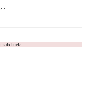
cija
ādes dalībnieks.