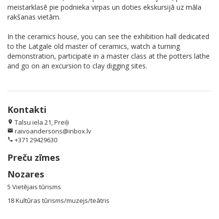
meistarklasē pie podnieka virpas un doties ekskursijā uz māla
rakšanas vietām.
In the ceramics house, you can see the exhibition hall dedicated
to the Latgale old master of ceramics, watch a turning
demonstration, participate in a master class at the potters lathe
and go on an excursion to clay digging sites.
Kontakti
Talsu iela 21, Preiļi
location_on
raivoandersons@inbox.lv
email
+371 29429630
phone
Preču zīmes
Nozares
5 Vietējais tūrisms
18 Kultūras tūrisms/muzejs/teātris