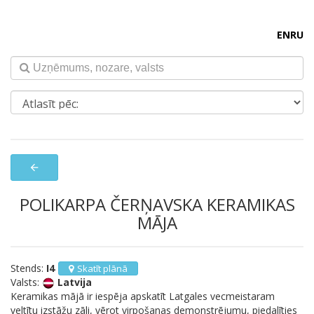
EN
RU
arrow_back
POLIKARPA ČERŅAVSKA KERAMIKAS
MĀJA
Stends:
I4
Skatīt plānā
Valsts:
Latvija
Keramikas mājā ir iespēja apskatīt Latgales vecmeistaram
veltītu izstāžu zāli, vērot virpošanas demonstrējumu, piedalīties