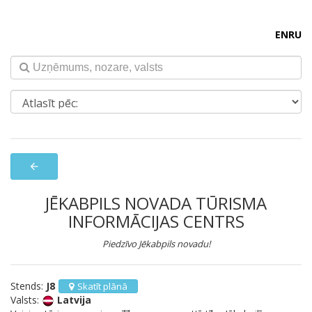
EN
RU
arrow_back
JĒKABPILS NOVADA TŪRISMA
INFORMĀCIJAS CENTRS
Piedzīvo Jēkabpils novadu!
Stends:
J8
Skatīt plānā
Valsts:
Latvija