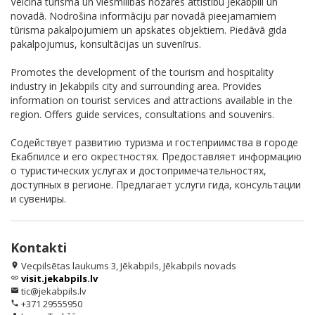
Veicina tūrisma un viesmīlības nozares attīstību Jēkabpilī un
novadā. Nodrošina informāciju par novadā pieejamamiem
tūrisma pakalpojumiem un apskates objektiem. Piedāvā gida
pakalpojumus, konsultācijas un suvenīrus.
Promotes the development of the tourism and hospitality
industry in Jekabpils city and surrounding area. Provides
information on tourist services and attractions available in the
region. Offers guide services, consultations and souvenirs.
Содействует развитию туризма и гостеприимства в городе
Екабпилсе и его окрестностях. Предоставляет информацию
о туристических услугах и достопримечательностях,
доступных в регионе. Предлагает услуги гида, консультации
и сувениры.
Kontakti
Vecpilsētas laukums 3, Jēkabpils, Jēkabpils novads
location_on
visit.jekabpils.lv
link
tic@jekabpils.lv
email
+371 29555950
phone