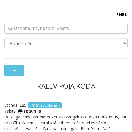
EN
RU
arrow_back
KALEVIPOJA KODA
Stends:
L25
Skatīt plānā
Valsts:
Igaunija
Rotaļīgā veidā var pieredzēt vissvarīgākos eposa notikumus, vai
tas būtu slavenais karaliskā zobena stāsts, elles vārtos
notikušais, vai arī ceļš uz pasaules galu. Piemēram, šajā