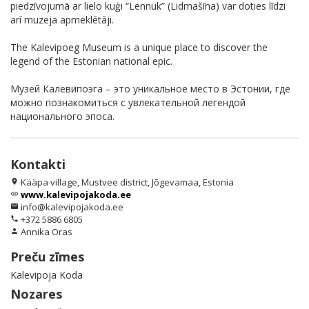
piedzīvojumā ar lielo kuģi “Lennuk” (Lidmašīna) var doties līdzi
arī muzeja apmeklētāji.
The Kalevipoeg Museum is a unique place to discover the
legend of the Estonian national epic.
Музей Калевипоэга – это уникальное место в Эстонии, где
можно познакомиться с увлекательной легендой
национального эпоса.
Kontakti
Kääpa village, Mustvee district, Jõgevamaa, Estonia
location_on
www.kalevipojakoda.ee
link
info@kalevipojakoda.ee
email
+372 5886 6805
phone
Annika Oras
person
Preču zīmes
Kalevipoja Koda
Nozares