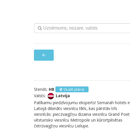
arrow_back
Stends:
H8
Skatīt plānā
Valsts:
Latvija
Patīkamu piedzīvojumu eksperts! Semarah hotels ir
Latvijā dibināts viesnīcu tīkls, kas pārstāv trīs
viesnīcās: pieczvaigžņu dizaina viesnīcu Grand Poet
vēsturisko viesnīcu Metropole un kūrortpilsētas
četrzvaigžņu viesnīcu Lielupe.