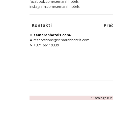
facebook.com/semarahhotels
instagram.com/semarahhotels
Kontakti
Pre
semarahhotels.com/
link
reservations@semarahhotels.com
email
+371 66119339
phone
* Katalogā ir i