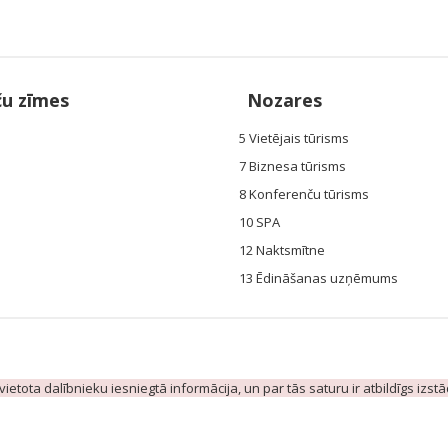
ču zīmes
Nozares
5 Vietējais tūrisms
7 Biznesa tūrisms
8 Konferenču tūrisms
10 SPA
12 Naktsmītne
13 Ēdināšanas uzņēmums
evietota dalībnieku iesniegtā informācija, un par tās saturu ir atbildīgs izst