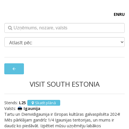
EN
RU
arrow_back
VISIT SOUTH ESTONIA
Stends:
L25
Skatīt plānā
Valsts:
Igaunija
Tartu un Dienvidigaunija ir Eiropas kultūras galvaspilsēta 2024!
Mēs pārklājam gandrīz 1/4 Igaunijas teritorijas, un mums ir
daudz ko piedāvāt. Izpētiet mūsu uzņēmēju labākos