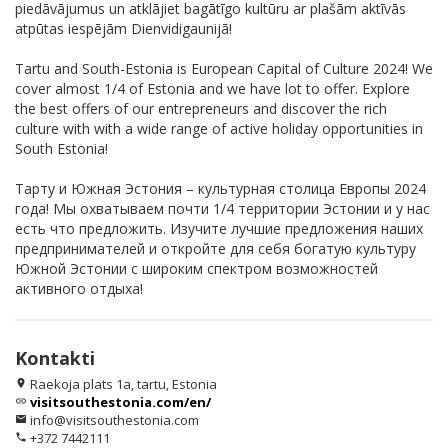
piedāvājumus un atklājiet bagātīgo kultūru ar plašām aktīvās
atpūtas iespējām Dienvidigaunijā!
Tartu and South-Estonia is European Capital of Culture 2024! We
cover almost 1/4 of Estonia and we have lot to offer. Explore
the best offers of our entrepreneurs and discover the rich
culture with with a wide range of active holiday opportunities in
South Estonia!
Тарту и Южная Эстония – культурная столица Европы 2024
года! Мы охватываем почти 1/4 территории Эстонии и у нас
есть что предложить. Изучите лучшие предложения наших
предпринимателей и откройте для себя богатую культуру
Южной Эстонии с широким спектром возможностей
активного отдыха!
Kontakti
Raekoja plats 1a, tartu, Estonia
location_on
visitsouthestonia.com/en/
link
info@visitsouthestonia.com
email
+372 7442111
phone