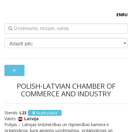
EN
RU
arrow_back
POLISH-LATVIAN CHAMBER OF
COMMERCE AND INDUSTRY
Stends:
L23
Skatīt plānā
Valsts:
Latvija
Polijas – Latvijas tirdzniecības un rūpniecības kamera ir
organizācija, kura apvieno uzņēmumus, organizācijas un