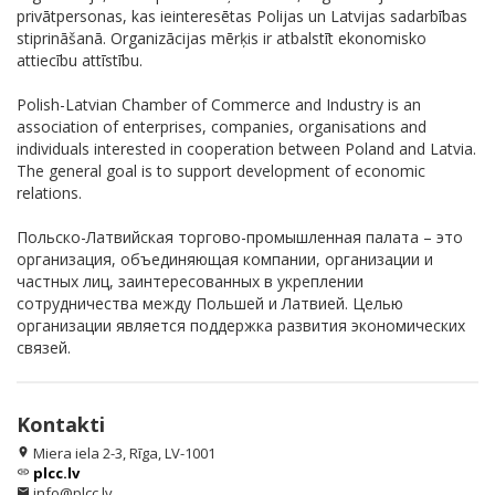
privātpersonas, kas ieinteresētas Polijas un Latvijas sadarbības
stiprināšanā. Organizācijas mērķis ir atbalstīt ekonomisko
attiecību attīstību.
Polish-Latvian Chamber of Commerce and Industry is an
association of enterprises, companies, organisations and
individuals interested in cooperation between Poland and Latvia.
The general goal is to support development of economic
relations.
Польско-Латвийская торгово-промышленная палата – это
организация, объединяющая компании, организации и
частных лиц, заинтересованных в укреплении
сотрудничества между Польшей и Латвией. Целью
организации является поддержка развития экономических
связей.
Kontakti
Miera iela 2-3, Rīga, LV-1001
location_on
plcc.lv
link
info@plcc.lv
email