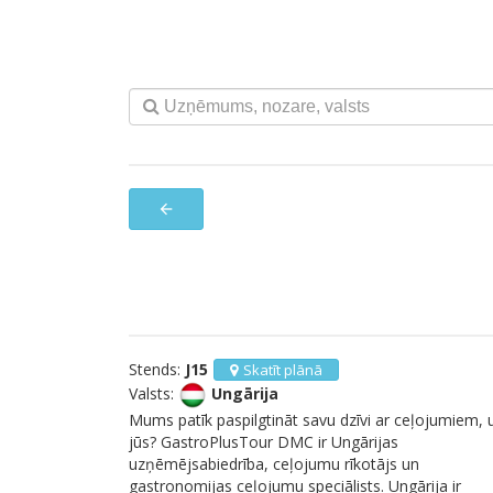
arrow_back
Stends:
J15
Skatīt plānā
Valsts:
Ungārija
Mums patīk paspilgtināt savu dzīvi ar ceļojumiem, 
jūs? GastroPlusTour DMC ir Ungārijas
uzņēmējsabiedrība, ceļojumu rīkotājs un
gastronomijas ceļojumu speciālists. Ungārija ir