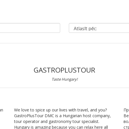
GASTROPLUSTOUR
Taste Hungary!
un
We love to spice up our lives with travel, and you?
Пр
GastroPlusTour DMC is a Hungarian host company,
Ве
tour operator and gastronomy tour specialist.
во
Hungary is amazing because you can relax here all
ст