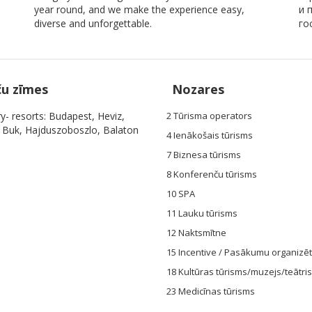
year round, and we make the experience easy,
и 
diverse and unforgettable.
го
ču zīmes
Nozares
y- resorts: Budapest, Heviz,
2 Tūrisma operators
, Buk, Hajduszoboszlo, Balaton
4 Ienākošais tūrisms
7 Biznesa tūrisms
8 Konferenču tūrisms
10 SPA
11 Lauku tūrisms
12 Naktsmītne
15 Incentive / Pasākumu organizēt
18 Kultūras tūrisms/muzejs/teātris
23 Medicīnas tūrisms