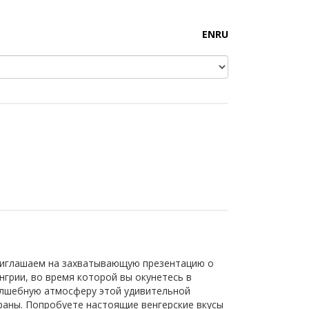
EN
RU
иглашаем на захватывающую презентацию о
нгрии, во время которой вы окунетесь в
лшебную атмосферу этой удивительной
раны. Попробуете настоящие венгерские вкусы