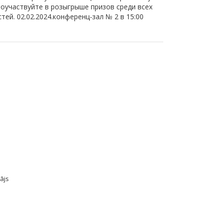
поучаствуйте в розыгрыше призов среди всех
стей. 02.02.2024.конференц-зал № 2 в 15:00
ājs