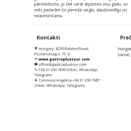
pārsteidzoša, jo šeit varat atpūsties visu gadu, un
mēs padarām šo pieredzi vieglu, daudzveidīgu un
neaizmirstamu.
Kontakti
Pre
Hungary, 8230 Balatonfüred,
Hungar
location_on
Köztarsasag u. 15. D
Sarvar
www.gastroplustour.com
link
office@gastroplustour.com
email
+36 31 200 7690 (Viber, WhatsApp,
phone
Telegram)
Csinnova Angelina +36 31 200 7687
person
(Viber, WhatsApp, Telegram)