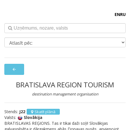
EN
RU
arrow_back
BRATISLAVA REGION TOURISM
destination management organisation
Stends:
J22
Skatīt plānā
Valsts:
Slovākija
BRATISLAVAS REĢIONS. Tas ir tikai daži soļi! Slovākijas
galvaspilsēta ir dārgakmens abās Donavas pusēs, apvienojot