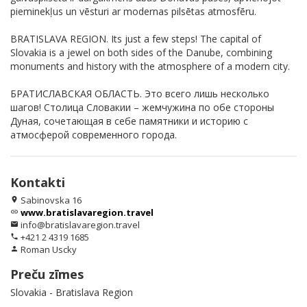
pieminekļus un vēsturi ar modernas pilsētas atmosfēru.
BRATISLAVA REGION. Its just a few steps! The capital of
Slovakia is a jewel on both sides of the Danube, combining
monuments and history with the atmosphere of a modern city.
БРАТИСЛАВСКАЯ ОБЛАСТЬ. Это всего лишь несколько
шагов! Столица Словакии – жемчужина по обе стороны
Дуная, сочетающая в себе памятники и историю с
атмосферой современного города.
Kontakti
Sabinovska 16
location_on
www.bratislavaregion.travel
link
info@bratislavaregion.travel
email
+421 2 4319 1685
phone
Roman Uscky
person
Preču zīmes
Slovakia - Bratislava Region