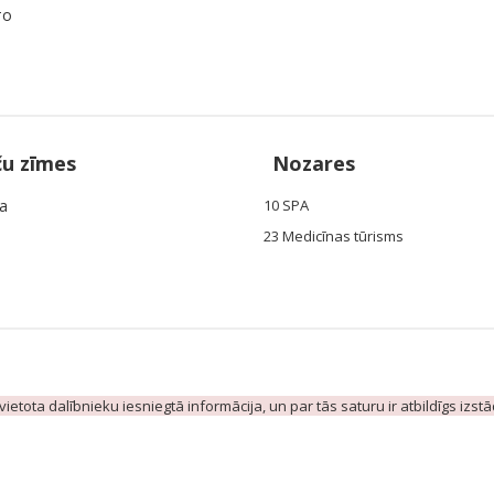
то
ču zīmes
Nozares
ia
10 SPA
23 Medicīnas tūrisms
evietota dalībnieku iesniegtā informācija, un par tās saturu ir atbildīgs izst