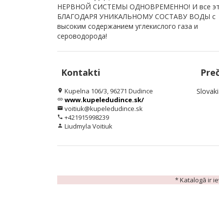
НЕРВНОЙ СИСТЕМЫ ОДНОВРЕМЕННО! И все э
БЛАГОДАРЯ УНИКАЛЬНОМУ СОСТАВУ ВОДЫ с
высоким содержанием углекислого газа и
сероводорода!
Kontakti
Pre
Kupelna 106/3, 96271 Dudince
Slovak
location_on
www.kupeledudince.sk/
link
voitiuk@kupeledudince.sk
email
+421915998239
phone
Liudmyla Voitiuk
person
* Katalogā ir i