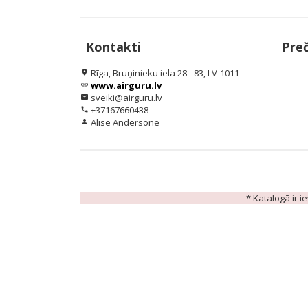
Kontakti
Pre
Rīga, Bruņinieku iela 28 - 83, LV-1011
location_on
www.airguru.lv
link
sveiki@airguru.lv
email
+37167660438
phone
Alise Andersone
person
* Katalogā ir i