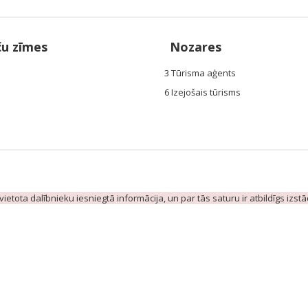
ču zīmes
Nozares
3 Tūrisma aģents
6 Izejošais tūrisms
evietota dalībnieku iesniegtā informācija, un par tās saturu ir atbildīgs izst