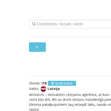
arrow_back
Stends:
I18
Skatīt plānā
Valsts:
Latvija
AirGuru.lv – tiešsaistes ceļojumu aģentūra, ar kuru
ceļot būs ērti, lēti un droši! AirGuru mūsdienīgā pie
tūrisma pakalpojumiem ļauj ietaupīt laiku, naudu u
raizes!