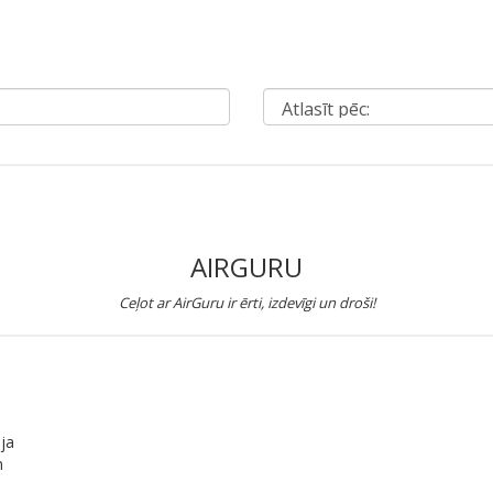
AIRGURU
Ceļot ar AirGuru ir ērti, izdevīgi un droši!
eja
n