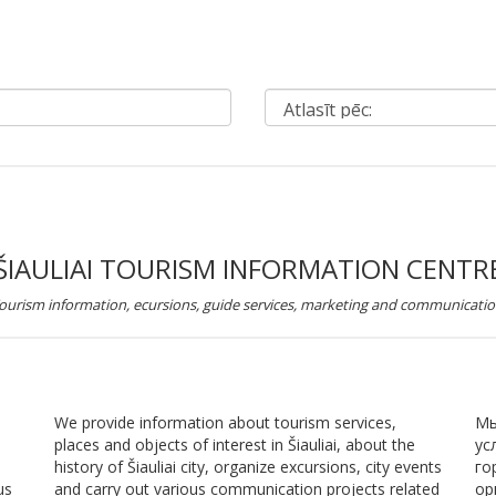
ŠIAULIAI TOURISM INFORMATION CENTR
ourism information, ecursions, guide services, marketing and communicatio
We provide information about tourism services,
Мы
places and objects of interest in Šiauliai, about the
ус
history of Šiauliai city, organize excursions, city events
го
us
and carry out various communication projects related
ор