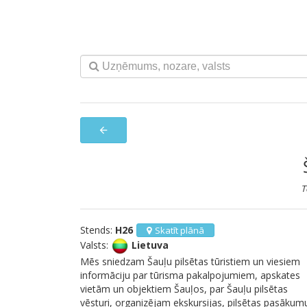
arrow_back
T
Stends:
H26
Skatīt plānā
Valsts:
Lietuva
Mēs sniedzam Šauļu pilsētas tūristiem un viesiem
informāciju par tūrisma pakalpojumiem, apskates
vietām un objektiem Šauļos, par Šauļu pilsētas
vēsturi, organizējam ekskursijas, pilsētas pasākum