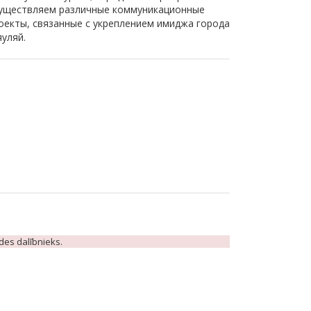
уществляем различные коммуникационные
оекты, связанные с укреплением имиджа города
уляй.
ādes dalībnieks.