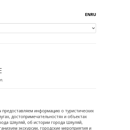
EN
RU
E
n.
 предоставляем информацию о туристических
лугах, достопримечательностях и объектах
рода Шяуляй, об истории города Шяуляй,
ганизуем экскурсии, городские мероприятия и