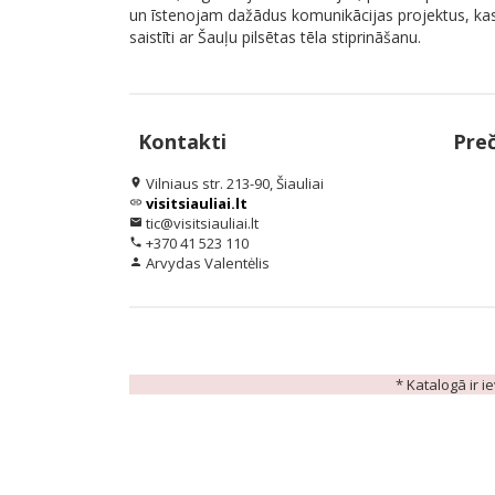
un īstenojam dažādus komunikācijas projektus, ka
saistīti ar Šauļu pilsētas tēla stiprināšanu.
Kontakti
Pre
Vilniaus str. 213-90, Šiauliai
location_on
visitsiauliai.lt
link
tic@visitsiauliai.lt
email
+370 41 523 110
phone
Arvydas Valentėlis
person
* Katalogā ir i