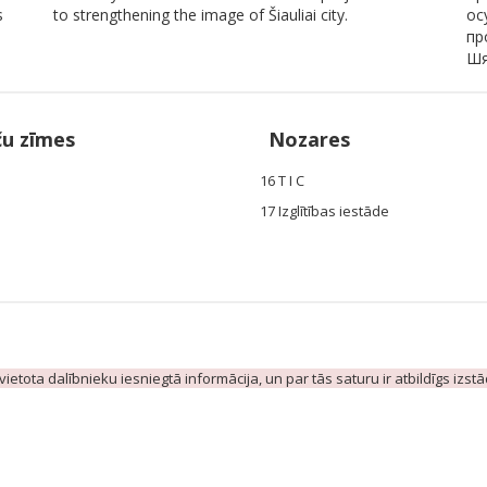
s
to strengthening the image of Šiauliai city.
ос
пр
Шя
ču zīmes
Nozares
16 T I C
17 Izglītības iestāde
evietota dalībnieku iesniegtā informācija, un par tās saturu ir atbildīgs izst