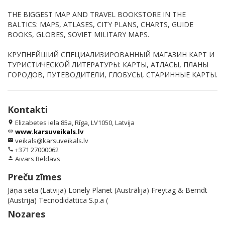
THE BIGGEST MAP AND TRAVEL BOOKSTORE IN THE
BALTICS: MAPS, ATLASES, CITY PLANS, CHARTS, GUIDE
BOOKS, GLOBES, SOVIET MILITARY MAPS.
КРУПНЕЙШИЙ СПЕЦИАЛИЗИРОВАННЫЙ МАГАЗИН КАРТ И
ТУРИСТИЧЕСКОЙ ЛИТЕРАТУРЫ: КАРТЫ, АТЛАСЫ, ПЛАНЫ
ГОРОДОВ, ПУТЕВОДИТЕЛИ, ГЛОБУСЫ, СТАРИННЫЕ КАРТЫ.
Kontakti
Elizabetes iela 85a, Rīga, LV1050, Latvija
location_on
www.karsuveikals.lv
link
veikals@karsuveikals.lv
email
+371 27000062
phone
Aivars Beldavs
person
Preču zīmes
Jāņa sēta (Latvija) Lonely Planet (Austrālija) Freytag & Berndt
(Austrija) Tecnodidattica S.p.a (
Nozares