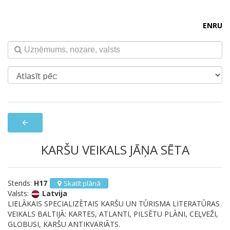
EN
RU
arrow_back
KARŠU VEIKALS JĀŅA SĒTA
Stends:
H17
Skatīt plānā
Valsts:
Latvija
LIELĀKAIS SPECIALIZĒTAIS KARŠU UN TŪRISMA LITERATŪRAS
VEIKALS BALTIJĀ: KARTES, ATLANTI, PILSĒTU PLĀNI, CEĻVEŽI,
GLOBUSI, KARŠU ANTIKVARIĀTS.