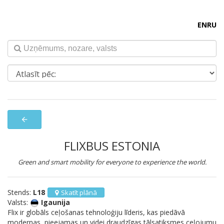
EN
RU
arrow_back
FLIXBUS ESTONIA
Green and smart mobility for everyone to experience the world.
Stends:
L18
Skatīt plānā
Valsts:
Igaunija
Flix ir globāls ceļošanas tehnoloģiju līderis, kas piedāvā
modernas, pieejamas un videi draudzīgas tālsatiksmes ceļojumu