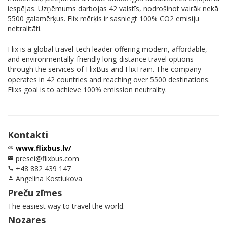
iespējas. Uzņēmums darbojas 42 valstīs, nodrošinot vairāk nekā
5500 galamērķus. Flix mērķis ir sasniegt 100% CO2 emisiju
neitralitāti.
Flix is a global travel-tech leader offering modern, affordable,
and environmentally-friendly long-distance travel options
through the services of FlixBus and FlixTrain. The company
operates in 42 countries and reaching over 5500 destinations.
Flixs goal is to achieve 100% emission neutrality.
Kontakti
www.flixbus.lv/
link
presei@flixbus.com
email
+48 882 439 147
phone
Angelina Kostiukova
person
Preču zīmes
The easiest way to travel the world.
Nozares