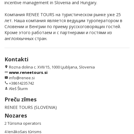
incentive management in Slovenia and Hungary.
Компания RENEE TOURS на туристическом рынке уже 25
лет. Наша компания является ведущим туроператором в
Словении и Венгрии по приему русскоговорящих гостей.
Кроме этого работаем и с партнерами и гостями из
англояхычных стран.
Kontakti
Rozna dolina c. XVII/15, 1000 Ljubljana, Slovenia
location_on
www.reneetours.si
link
info@renee.si
email
+38614235742
phone
Aleš Šturm
person
Preču zīmes
RENEE TOURS (SLOVENIA)
Nozares
2 Tūrisma operators
4 Ienākošais tūrisms