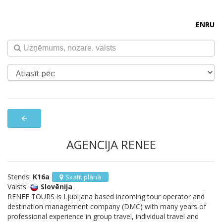
EN
RU
arrow_back
AGENCIJA RENEE
Stends:
K16a
Skatīt plānā
Valsts:
Slovēnija
RENEE TOURS is Ljubljana based incoming tour operator and
destination management company (DMC) with many years of
professional experience in group travel, individual travel and