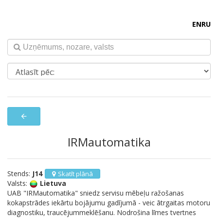
EN
RU
arrow_back
IRMautomatika
Stends:
J14
Skatīt plānā
Valsts:
Lietuva
UAB "IRMautomatika" sniedz servisu mēbeļu ražošanas
kokapstrādes iekārtu bojājumu gadījumā - veic ātrgaitas motoru
diagnostiku, traucējummeklēšanu. Nodrošina līmes tvertnes