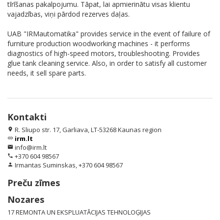
tīrīšanas pakalpojumu. Tāpat, lai apmierinātu visas klientu
vajadzības, viņi pārdod rezerves daļas.
UAB "IRMautomatika" provides service in the event of failure of
furniture production woodworking machines - it performs
diagnostics of high-speed motors, troubleshooting. Provides
glue tank cleaning service. Also, in order to satisfy all customer
needs, it sell spare parts.
Kontakti
R. Sliupo str. 17, Garliava, LT-53268 Kaunas region
location_on
irm.lt
link
info@irm.lt
email
+370 604 98567
phone
Irmantas Suminskas, +370 604 98567
person
Preču zīmes
Nozares
17 REMONTA UN EKSPLUATĀCIJAS TEHNOLOĢIJAS