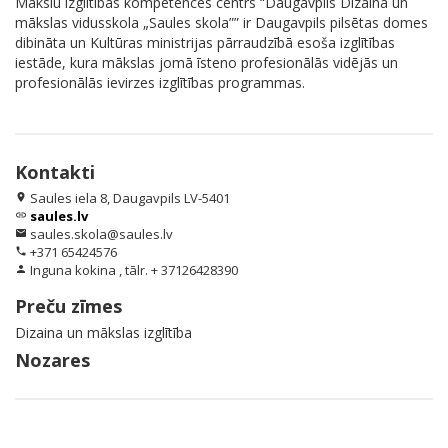
Mākslu izglītības kompetences centrs “Daugavpils Dizaina un
mākslas vidusskola „Saules skola”” ir Daugavpils pilsētas domes
dibināta un Kultūras ministrijas pārraudzībā esoša izglītības
iestāde, kura mākslas jomā īsteno profesionālās vidējās un
profesionālās ievirzes izglītības programmas.
Kontakti
Saules iela 8, Daugavpils LV-5401
location_on
saules.lv
link
saules.skola@saules.lv
email
+371 65424576
phone
Inguna kokina , tālr. + 37126428390
person
Preču zīmes
Dizaina un mākslas izglītība
Nozares