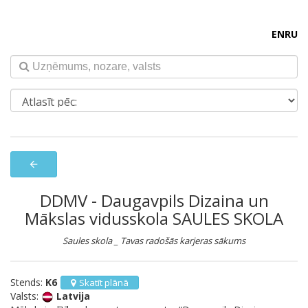
EN
RU
arrow_back
DDMV - Daugavpils Dizaina un
Mākslas vidusskola SAULES SKOLA
Saules skola _ Tavas radošās karjeras sākums
Stends:
K6
Skatīt plānā
Valsts:
Latvija