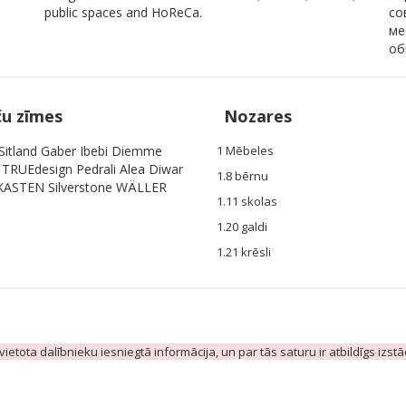
public spaces and HoReCa.
со
ме
об
ču zīmes
Nozares
itland Gaber Ibebi Diemme
1 Mēbeles
t TRUEdesign Pedrali Alea Diwar
1.8 bērnu
ASTEN Silverstone WÄLLER
1.11 skolas
1.20 galdi
1.21 krēsli
evietota dalībnieku iesniegtā informācija, un par tās saturu ir atbildīgs izst