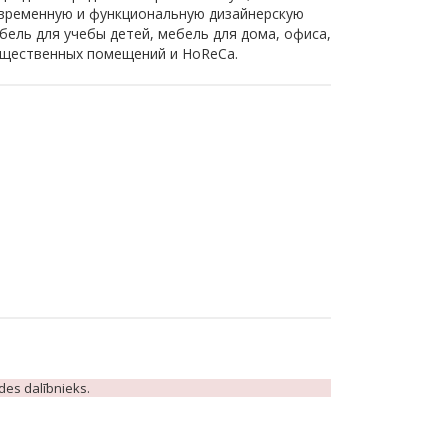
временную и функциональную дизайнерскую
бель для учебы детей, мебель для дома, офиса,
щественных помещений и HoReCa.
ādes dalībnieks.