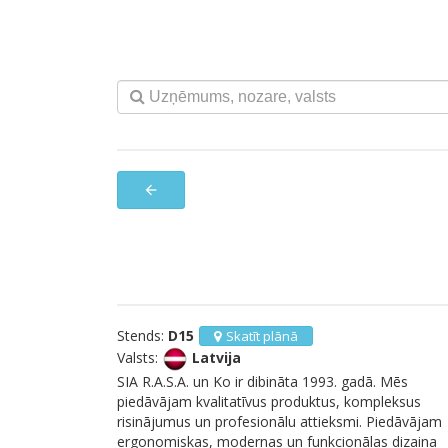
arrow_back
Stends:
D15
Skatīt plānā
Valsts:
Latvija
SIA R.A.S.A. un Ko ir dibināta 1993. gadā. Mēs
piedāvājam kvalitatīvus produktus, kompleksus
risinājumus un profesionālu attieksmi. Piedāvājam
ergonomiskas, modernas un funkcionālas dizaina