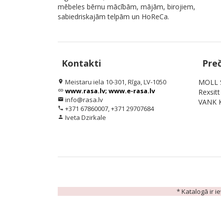
mēbeles bērnu mācībām, mājām, birojiem,
sabiedriskajām telpām un HoReCa.
Kontakti
Pre
Meistaru iela 10-301, Rīga, LV-1050
MOLL S
location_on
www.rasa.lv; www.e-rasa.lv
link
Rexsit
info@rasa.lv
email
VANK K
+371 67860007, +371 29707684
phone
Iveta Dzirkale
person
* Katalogā ir i