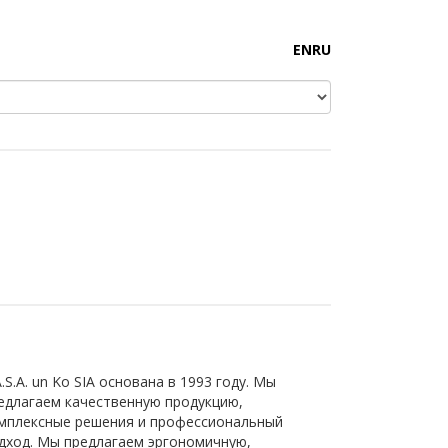
EN
RU
A.S.A. un Ko SIA основана в 1993 году. Мы
едлагаем качественную продукцию,
мплексные решения и профессиональный
дход. Мы предлагаем эргономичную,