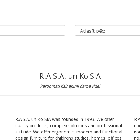
R.A.S.A. un Ko SIA
Pārdomāti risinājumi darba videi
R.A.S.A. un Ko SIA was founded in 1993. We offer
R.
quality products, complex solutions and professional
пр
attitude. We offer ergonomic, modern and functional
ко
design furniture for childrens studies, homes, offices,
по