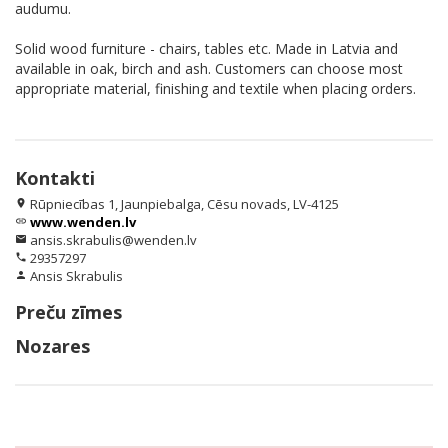
audumu.
Solid wood furniture - chairs, tables etc. Made in Latvia and
available in oak, birch and ash. Customers can choose most
appropriate material, finishing and textile when placing orders.
Kontakti
Rūpniecības 1, Jaunpiebalga, Cēsu novads, LV-4125
location_on
www.wenden.lv
link
ansis.skrabulis@wenden.lv
email
29357297
phone
Ansis Skrabulis
person
Preču zīmes
Nozares