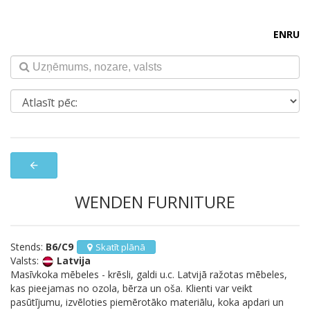
EN
RU
arrow_back
WENDEN FURNITURE
Stends:
B6/C9
Skatīt plānā
Valsts:
Latvija
Masīvkoka mēbeles - krēsli, galdi u.c. Latvijā ražotas mēbeles,
kas pieejamas no ozola, bērza un oša. Klienti var veikt
pasūtījumu, izvēloties piemērotāko materiālu, koka apdari un