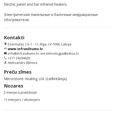
Electric panel and bar infrared heaters.
Электрические панельные и балочные инфракрасные
обогреватели.
Kontakti
Ezermalas 2 k-1 - 11, Rīga, LV-1006, Latvija
location_on
www.infrasiltums.lv
link
info@infrasiltums.lv, em-tehnologija@inbox.lv
email
+371 29294620
phone
Aleksandrs Bļinovs
person
Preču zīmes
Mirrorstone Heating Ltd. (Lielbritānija)
Nozares
2 Interjera priekšmeti
11 Interjers / eksterjers