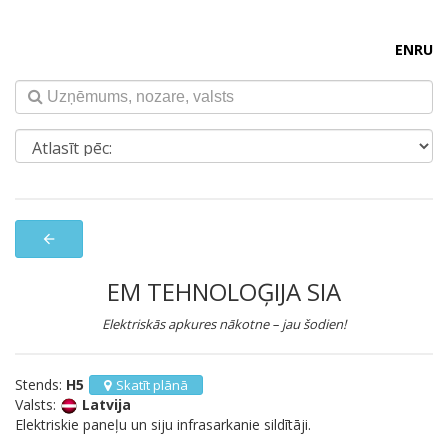
EN
RU
arrow_back
EM TEHNOLOĢIJA SIA
Elektriskās apkures nākotne – jau šodien!
Stends:
H5
Skatīt plānā
Valsts:
Latvija
Elektriskie paneļu un siju infrasarkanie sildītāji.