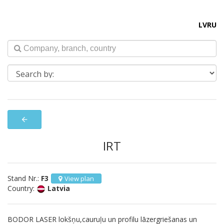
LV
RU
arrow_back
IRT
Stand Nr.:
F3
View plan
Country:
Latvia
BODOR LASER lokšņu,cauruļu un profilu lāzergriešanas un