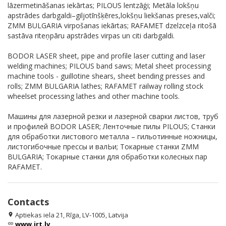
lāzermetināšanas iekārtas; PILOUS lentzāģi; Metāla lokšņu
apstrādes darbgaldi–giljotīnšķēres,lokšņu liekšanas preses,valči;
ZMM BULGARIA virpošanas iekārtas; RAFAMET dzelzceļa ritošā
sastāva riteņpāru apstrādes virpas un citi darbgaldi.
BODOR LASER sheet, pipe and profile laser cutting and laser
welding machines; PILOUS band saws; Metal sheet processing
machine tools - guillotine shears, sheet bending presses and
rolls; ZMM BULGARIA lathes; RAFAMET railway rolling stock
wheelset processing lathes and other machine tools.
Машины для лазерной резки и лазерной сварки листов, труб
и профилей BODOR LASER; Ленточные пилы PILOUS; Станки
для обработки листового металла – гильотинные ножницы,
листогибочные прессы и валЬи; Токарные станки ZMM
BULGARIA; Токарные станки для обработки колесных пар
RAFAMET.
Contacts
Aptiekas iela 21, Rīga, LV-1005, Latvija
location_on
www.irt.lv
link