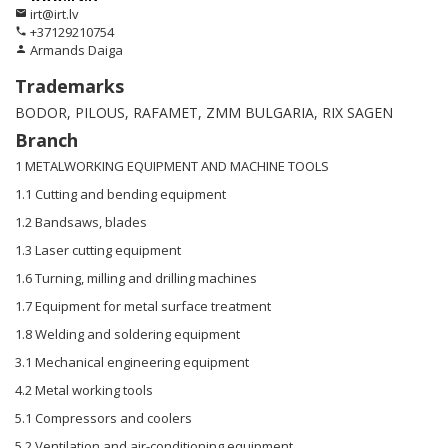
irt@irt.lv
email
+37129210754
phone
Armands Daiga
person
Trademarks
BODOR, PILOUS, RAFAMET, ZMM BULGARIA, RIX SAGEN
Branch
1 METALWORKING EQUIPMENT AND MACHINE TOOLS
1.1 Cutting and bending equipment
1.2 Bandsaws, blades
1.3 Laser cutting equipment
1.6 Turning, milling and drilling machines
1.7 Equipment for metal surface treatment
1.8 Welding and soldering equipment
3.1 Mechanical engineering equipment
4.2 Metal working tools
5.1 Compressors and coolers
5.2 Ventilation and air-conditioning equipment