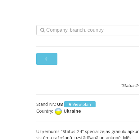
arrow_back
"Status-24
Stand Nr.:
U8
View plan
Country:
Ukraine
Uzņēmums "Status-24" specializējas granulu apku
sistēmu ražošanā, uzstādīšanā un apkopē. Mēs