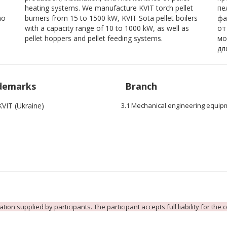
heating systems. We manufacture KVIT torch pellet
пе
no
burners from 15 to 1500 kW, KVIT Sota pellet boilers
фа
with a capacity range of 10 to 1000 kW, as well as
от
pellet hoppers and pellet feeding systems.
мо
дл
demarks
Branch
KVIT (Ukraine)
3.1 Mechanical engineering equip
ion supplied by participants. The participant accepts full liability for the