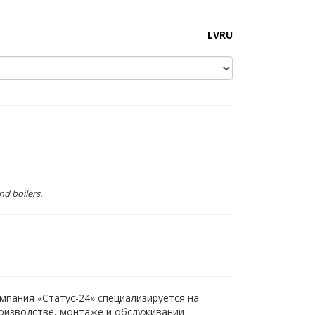
LV
RU
nd boilers.
мпания «Статус-24» специализируется на
оизводстве, монтаже и обслуживании