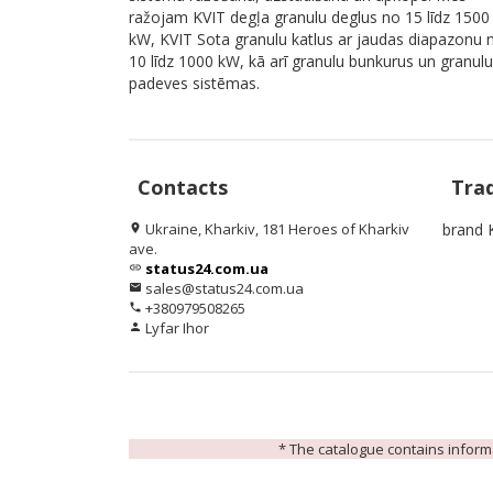
ražojam KVIT degļa granulu deglus no 15 līdz 1500
kW, KVIT Sota granulu katlus ar jaudas diapazonu 
10 līdz 1000 kW, kā arī granulu bunkurus un granulu
padeves sistēmas.
Contacts
Tra
Ukraine, Kharkiv, 181 Heroes of Kharkiv
brand 
location_on
ave.
status24.com.ua
link
sales@status24.com.ua
email
+380979508265
phone
Lyfar Ihor
person
* The catalogue contains informat