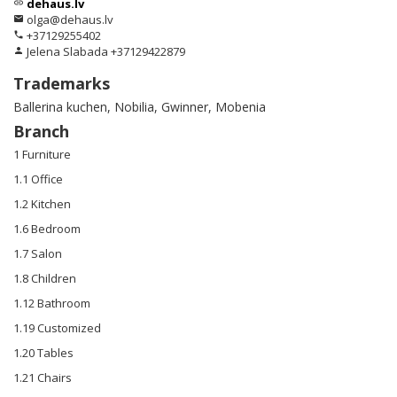
dehaus.lv
link
olga@dehaus.lv
email
+37129255402
phone
Jelena Slabada +37129422879
person
Trademarks
Ballerina kuchen, Nobilia, Gwinner, Mobenia
Branch
1 Furniture
1.1 Office
1.2 Kitchen
1.6 Bedroom
1.7 Salon
1.8 Children
1.12 Bathroom
1.19 Customized
1.20 Tables
1.21 Chairs