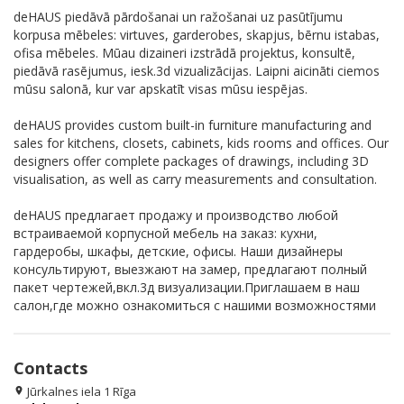
deHAUS piedāvā pārdošanai un ražošanai uz pasūtījumu
korpusa mēbeles: virtuves, garderobes, skapjus, bērnu istabas,
ofisa mēbeles. Mūau dizaineri izstrādā projektus, konsultē,
piedāvā rasējumus, iesk.3d vizualizācijas. Laipni aicināti ciemos
mūsu salonā, kur var apskatīt visas mūsu iespējas.
deHAUS provides custom built-in furniture manufacturing and
sales for kitchens, closets, cabinets, kids rooms and offices. Our
designers offer complete packages of drawings, including 3D
visualisation, as well as carry measurements and consultation.
deHAUS предлагает продажу и производство любой
встраиваемой корпусной мебель на заказ: кухни,
гардеробы, шкафы, детские, офисы. Наши дизайнеры
консультируют, выезжают на замер, предлагают полный
пакет чертежей,вкл.3д визуализации.Приглашаем в наш
салон,где можно ознакомиться с нашими возможностями
Contacts
Jūrkalnes iela 1 Rīga
location_on