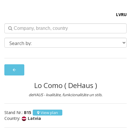
LV
RU
arrow_back
Lo Como ( DeHaus )
deHAUS - kvalitāte, funkcionalitāte un stils.
Stand Nr.:
B15
View plan
Country:
Latvia