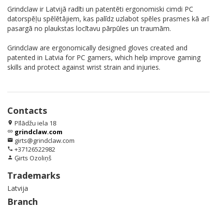
Grindclaw ir Latvijā radīti un patentēti ergonomiski cimdi PC
datorspēļu spēlētājiem, kas palīdz uzlabot spēles prasmes kā arī
pasargā no plaukstas locītavu pārpūles un traumām.
Grindclaw are ergonomically designed gloves created and
patented in Latvia for PC gamers, which help improve gaming
skills and protect against wrist strain and injuries.
Contacts
Pīlādžu iela 18
location_on
grindclaw.com
link
girts@grindclaw.com
email
+37126522982
phone
Ģirts Ozoliņš
person
Trademarks
Latvija
Branch