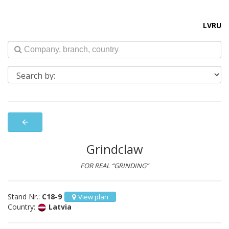
LV
RU
arrow_back
Grindclaw
FOR REAL “GRINDING”
Stand Nr.:
C18-9
View plan
Country:
Latvia