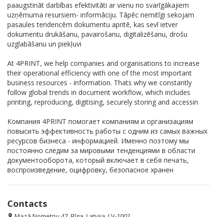
paaugstināt darbības efektivitāti ar vienu no svarīgākajiem
uzņēmuma resursiem- informāciju. Tāpēc nemitīgi sekojam
pasaules tendencēm dokumentu apritē, kas sevī ietver
dokumentu drukāšanu, pavairošanu, digitalizēšanu, drošu
uzglabāšanu un piekļuvi
At 4PRINT, we help companies and organisations to increase
their operational efficiency with one of the most important
business resources - information. Thats why we constantly
follow global trends in document workflow, which includes
printing, reproducing, digitising, securely storing and accessin
Компания 4PRINT помогает компаниям и организациям
повысить эффективность работы с одним из самых важных
ресурсов бизнеса - информацией. Именно поэтому мы
постоянно следим за мировыми тенденциями в области
документооборота, который включает в себя печать,
воспроизведение, оцифровку, безопасное хранен
Contacts
Mazā Nometņu 47, Rīga, Latvija, LV-1002
location_on