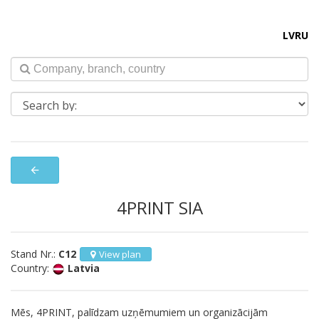
LV
RU
arrow_back
4PRINT SIA
Stand Nr.:
C12
View plan
Country:
Latvia
Mēs, 4PRINT, palīdzam uzņēmumiem un organizācijām