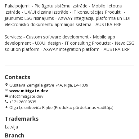
Pakalpojumi: - Pielāgotu sistēmu izstrāde - Mobilo lietotņu
izstrāde - UX/UI dizaina izstrāde - IT konsultācijas Produkti: -
Jaunums: ESG risinājums - AXWAY integrāciju platforma un EDI
elektronisko dokumentu apmaiņas sistēma - AUSTRA ERP
Services: - Custom software development - Mobile app
development - UX/UI design - IT consulting Products: - New: ESG
solution platform - AXWAY integration platform - AUSTRA ERP
Contacts
Gustava Zemgala gatve 74A, Rīga, LV-1039
location_on
www.mitigate.dev
link
info@mitigate.dev
email
+371 26039535
phone
Olga Ļesņikoviča Riņķe (Produktu pārdošanas vadītāja)
person
Trademarks
Latvija
Branch