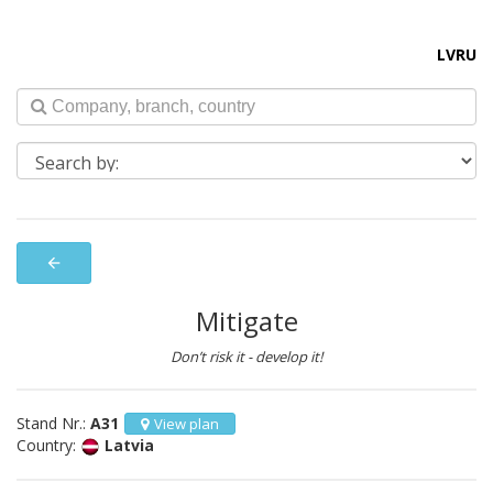
LV
RU
arrow_back
Mitigate
Don’t risk it - develop it!
Stand Nr.:
A31
View plan
Country:
Latvia