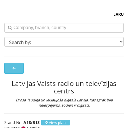
LV
RU
arrow_back
Latvijas Valsts radio un televīzijas
centrs
Droša, jaudīga un iekļaujoša digitālā Latvija. Kas agrāk bija
neiespējams, šodien ir digitāls.
Stand Nr.:
A18/B13
View plan