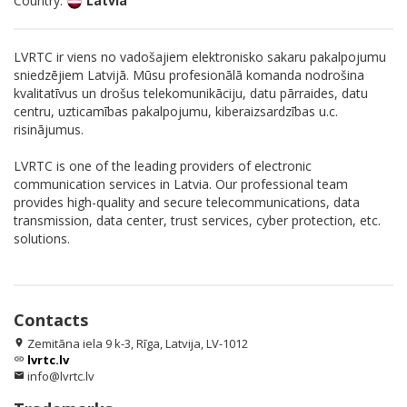
Country:
Latvia
LVRTC ir viens no vadošajiem elektronisko sakaru pakalpojumu
sniedzējiem Latvijā. Mūsu profesionālā komanda nodrošina
kvalitatīvus un drošus telekomunikāciju, datu pārraides, datu
centru, uzticamības pakalpojumu, kiberaizsardzības u.c.
risinājumus.
LVRTC is one of the leading providers of electronic
communication services in Latvia. Our professional team
provides high-quality and secure telecommunications, data
transmission, data center, trust services, cyber protection, etc.
solutions.
Contacts
Zemitāna iela 9 k-3, Rīga, Latvija, LV-1012
location_on
lvrtc.lv
link
info@lvrtc.lv
email