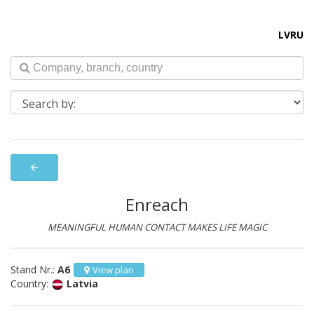
LV
RU
arrow_back
Enreach
MEANINGFUL HUMAN CONTACT MAKES LIFE MAGIC
Stand Nr.:
A6
View plan
Country:
Latvia