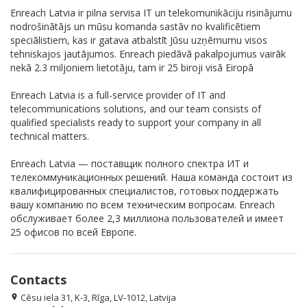
Enreach Latvia ir pilna servisa IT un telekomunikāciju risinājumu
nodrošinātājs un mūsu komanda sastāv no kvalificētiem
speciālistiem, kas ir gatava atbalstīt Jūsu uzņēmumu visos
tehniskajos jautājumos. Enreach piedāvā pakalpojumus vairāk
nekā 2.3 miljoniem lietotāju, tam ir 25 biroji visā Eiropā
Enreach Latvia is a full-service provider of IT and
telecommunications solutions, and our team consists of
qualified specialists ready to support your company in all
technical matters.
Enreach Latvia — поставщик полного спектра ИТ и
телекоммуникационных решений. Наша команда состоит из
квалифицированных специалистов, готовых поддержать
вашу компанию по всем техническим вопросам. Enreach
обслуживает более 2,3 миллиона пользователей и имеет
25 офисов по всей Европе.
Contacts
Cēsu iela 31, K-3, Rīga, LV-1012, Latvija
location_on