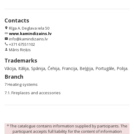
Contacts
Rīga A. Deglava iela 50
location_on
www.kamindizains.lv
link
info@kamindizains.lv
email
+371 67551102
phone
Māris Riņķis
person
Trademarks
Vācija, Itālija, Spānija, Čehija, Francija, Beļģija, Portugāle, Polija.
Branch
7 Heating systems
7.1. Fireplaces and accessories
* The catalogue contains information supplied by participants. The
participant accepts full liability for the content of information