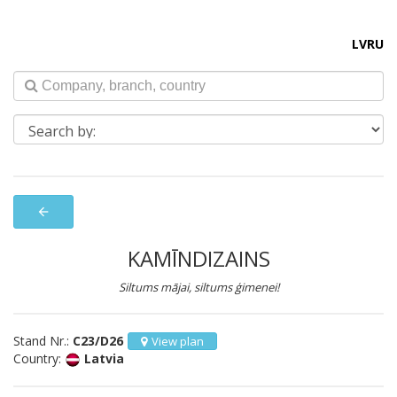
LV
RU
arrow_back
KAMĪNDIZAINS
Siltums mājai, siltums ģimenei!
Stand Nr.:
C23/D26
View plan
Country:
Latvia