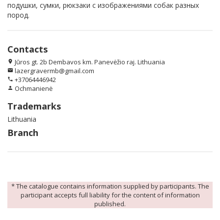
подушки, сумки, рюкзаки с изображениями собак разных
пород.
Contacts
Jūros gt. 2b Dembavos km. Panevėžio raj. Lithuania
location_on
lazergravermb@gmail.com
email
+37064446942
phone
Ochmanienė
person
Trademarks
Lithuania
Branch
* The catalogue contains information supplied by participants. The
participant accepts full liability for the content of information
published.