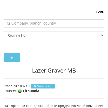
LV
RU
arrow_back
Lazer Graver MB
Stand Nr.:
H2/19
View plan
Country:
Lithuania
На торговом стенде вы найдете продукцию моей компании: