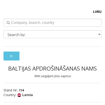
LV
RU
arrow_back
BALTIJAS APDROŠINĀŠANAS NAMS
Mēs sargājam Jūsu sapņus
Stand Nr.:
I14
Country:
Latvia