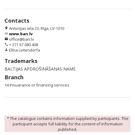
Contacts
Antonijas iela 23, Rīga, LV-1010
location_on
www.ban.lv
link
office@ban.lv
email
+ 371 67 080 408
phone
Elīna Leitendorfa
person
Trademarks
BALTIJAS APDROŠINĀŠANAS NAMS
Branch
14 Insuarance or financing services
* The catalogue contains information supplied by participants. The
participant accepts full liability for the content of information
published.