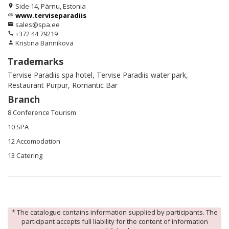
Side 14, Pärnu, Estonia
location_on
www.terviseparadiis
link
sales@spa.ee
email
+372 44 79219
phone
Kristina Bannikova
person
Trademarks
Tervise Paradiis spa hotel, Tervise Paradiis water park,
Restaurant Purpur, Romantic Bar
Branch
8 Conference Tourism
10 SPA
12 Accomodation
13 Catering
* The catalogue contains information supplied by participants. The
participant accepts full liability for the content of information