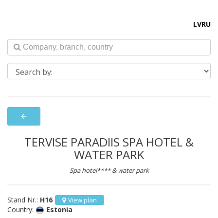
LV
RU
arrow_back
TERVISE PARADIIS SPA HOTEL &
WATER PARK
Spa hotel**** & water park
Stand Nr.:
H16
View plan
Country:
Estonia