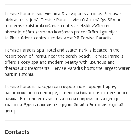
Tervise Paradiis spa viesnīca & akvaparks atrodas Pērnavas
piekrastes rajonā. Tervise Paradiis viesnīcā ir mājīgs SPA un
moderns skaistumkopšanas centrs ar ekskluzīvām un
atveseļojošām ķermeņa kopšanas procedūrām. Igaunijas
lielākais ūdens centrs atrodas viesnīcā Tervise Paradiis.
Tervise Paradiis Spa Hotel and Water Park is located in the
resort town of Pärnu, near the sandy beach. Tervise Paradiis
offers a cosy spa and modern beauty with luxurious and
therapeutic treatments. Tervise Paradiis hosts the largest water
park in Estonia.
Tervise Paradiis находится в курортном городе Пярну,
расположенно в непосредственной близости от песчаного
пляжа. В отеле есть уютный спа и современный центр
красоты. Здесь находится крупнейший в Эстонии водный
центр.
Contacts