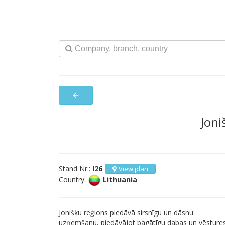
arrow_back
Joni
Stand Nr.:
I26
View plan
Country:
Lithuania
Jonišķu reģions piedāvā sirsnīgu un dāsnu
uzņemšanu, piedāvājot bagātīgu dabas un vēsture