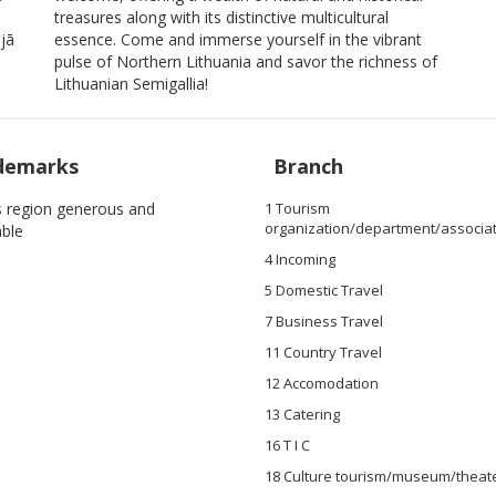
treasures along with its distinctive multicultural
jā
essence. Come and immerse yourself in the vibrant
pulse of Northern Lithuania and savor the richness of
Lithuanian Semigallia!
demarks
Branch
is region generous and
1 Tourism
organization/department/associa
able
4 Incoming
5 Domestic Travel
7 Business Travel
11 Country Travel
12 Accomodation
13 Catering
16 T I C
18 Culture tourism/museum/theat