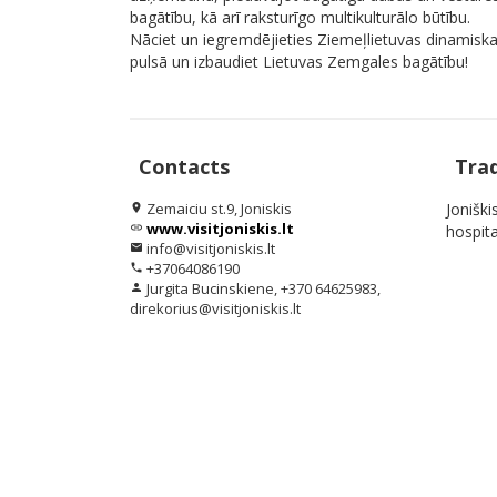
bagātību, kā arī raksturīgo multikulturālo būtību.
Nāciet un iegremdējieties Ziemeļlietuvas dinamiska
pulsā un izbaudiet Lietuvas Zemgales bagātību!
Contacts
Tra
Zemaiciu st.9, Joniskis
Jonišk
location_on
www.visitjoniskis.lt
link
hospit
info@visitjoniskis.lt
email
+37064086190
phone
Jurgita Bucinskiene, +370 64625983,
person
direkorius@visitjoniskis.lt