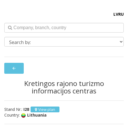
LV
RU
arrow_back
Kretingos rajono turizmo
informacijos centras
Stand Nr.:
I28
View plan
Country:
Lithuania