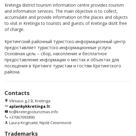
Kretinga district tourism information centre provides tourism
and information services. The main objective is to collect,
accumulate and provide information on the places and objects
to visit in Kretinga to tourists and guests of Kretinga disrit free
of charge.
Кретингский районный туристско-информационный центр
предоставляет туристско-информационные услуги.
Основная цель – сбор, накопление и бесплатное
предоставление информации о местах и объектах для
посещения в Кретинге туристам и гостям Кретингского
района.
Contacts
Vilniaus g.2 B, Kretinga
location_on
aplankykkretinga.lt
link
tic@kretingosturizmas.info
email
+37067093890
phone
Laura Kriginaitė, Nijolė Cimermonė
person
Trademarks