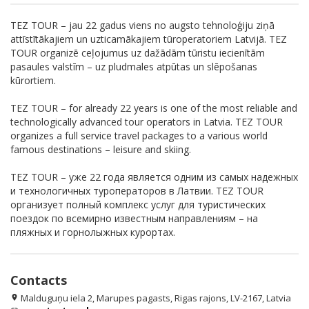
TEZ TOUR – jau 22 gadus viens no augsto tehnoloģiju ziņā
attīstītākajiem un uzticamākajiem tūroperatoriem Latvijā. TEZ
TOUR organizē ceļojumus uz dažādām tūristu iecienītām
pasaules valstīm – uz pludmales atpūtas un slēpošanas
kūrortiem.
TEZ TOUR – for already 22 years is one of the most reliable and
technologically advanced tour operators in Latvia. TEZ TOUR
organizes a full service travel packages to a various world
famous destinations – leisure and skiing.
TEZ TOUR – уже 22 года является одним из самых надежных
и технологичных туроператоров в Латвии. TEZ TOUR
организует полный комплекс услуг для туристических
поездок по всемирно известным направлениям – на
пляжных и горнолыжных курортах.
Contacts
Malduguņu iela 2, Marupes pagasts, Rigas rajons, LV-2167, Latvia
location_on