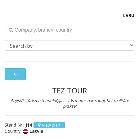
LV
RU
arrow_back
TEZ TOUR
Augstās tūrisma tehnoloģijas – tās mums nav sapņi, bet realitāte
praksē!
Stand Nr.:
J14
View plan
Country:
Latvia