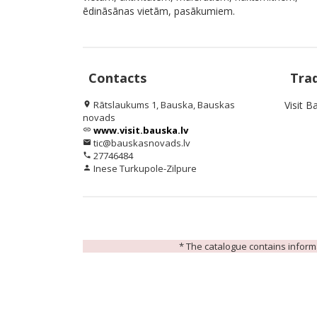
ēdināsānas vietām, pasākumiem.
Contacts
Tra
Rātslaukums 1, Bauska, Bauskas
Visit B
location_on
novads
www.visit.bauska.lv
link
tic@bauskasnovads.lv
email
27746484
phone
Inese Turkupole-Zilpure
person
* The catalogue contains informat