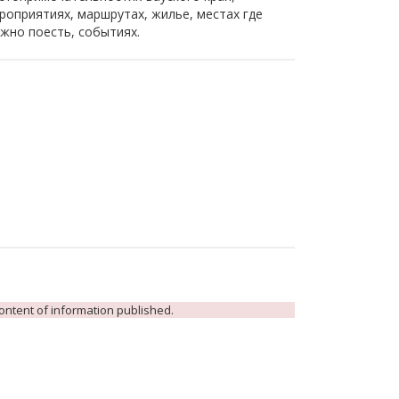
роприятиях, маршрутах, жилье, местах где
жно поесть, событиях.
 content of information published.