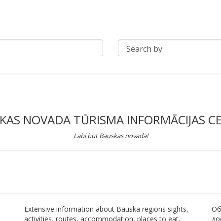
KAS NOVADA TŪRISMA INFORMĀCIJAS C
Labi būt Bauskas novadā!
Extensive information about Bauska regions sights,
Об
activities, routes, accommodation, places to eat,
до