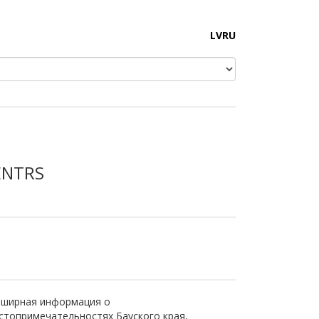
LV
RU
ENTRS
ширная информация о
стопримечательностях Бауского края,