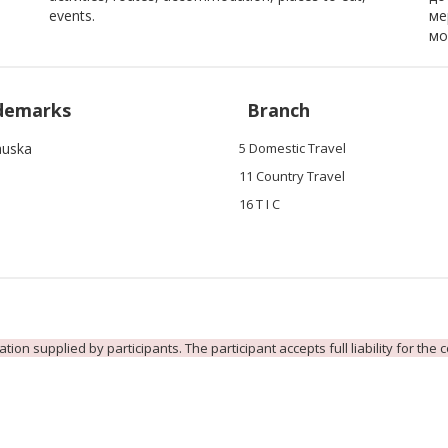
events.
ме
мо
demarks
Branch
auska
5 Domestic Travel
11 Country Travel
16 T I C
ion supplied by participants. The participant accepts full liability for the