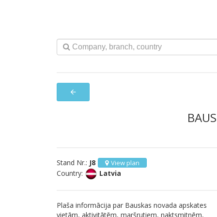
arrow_back
BAUS
Stand Nr.:
J8
View plan
Country:
Latvia
Plaša informācija par Bauskas novada apskates
vietām, aktivitātēm, maršrutiem, naktsmitnēm,