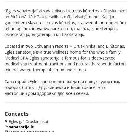
“Egles sanatorija“ atrodas divos Lietuvas kūrortos - Druskininkos
un Birštonā, tā ir īsta veselības māja visai ģimenei. Kas jau
gadsimtiem slavina Lietuvas kūrortus, ir apvienoti ar modernām
tehnoloģijām, inovatīvu aprīkojumu, masāžu, kineziterapiju,
psihoterapiju, ergoterapiju un fizioterapiju.
Located in two Lithuanian resorts – Druskininkai and Birštonas,
Eglės sanatorija is a true wellness home for the whole family.
Medical SPA Eglės sanatorija is famous for is deep-seated
medical spa treatment traditions and natural therapeutic factors:
mineral water, therapeutic mud and climate.
Санаторий «Egles sanatorija» находится в двух курортных
городах Литвы - Друскининкай и Бирштонасе, это
настоящий дом здоровья для всей семьи.
Contacts
Eglės g. 1 Druskininkai
location_on
sanatorija.lt
link
email