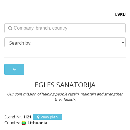
LV
RU
arrow_back
EGLES SANATORIJA
Our core mission of helping people regain, maintain and strengthen
their health.
Stand Nr.:
H21
View plan
Country:
Lithuania