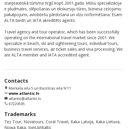
starptautiskā tūrisma tirgū kopš 2001.gada. Mūsu specializācija
ir pludmales, slēpošanas un ekskursiju tūres, biznesa ceļojumu
pakalpojumi, aviobiļešu pārdošana un vīzu noformēšana. Esam
ALTA biedri un IATA akreditēts aģents.
Travel agency and tour operator, which has been successfully
operating on the international travel market since 2001. We
specialize in beach, ski and sightseeing tours, individual tours,
business travel services, air ticket sales and visa processing. We
are ALTA member and IATA accredited agent.
Contacts
Merķeļa iela 5 un Baznīcas iela 9/11
location_on
www.atlantic.lv
link
atlantic@atlantic.lv
email
67220505
phone
Trademarks
Tez Tour, Novatours, Coral Travel, Itaka Latvija, Itaka Lietuva,
Nowa Itaka, JoinUp!Baltic