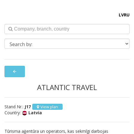
LV
RU
arrow_back
ATLANTIC TRAVEL
Stand Nr.:
J17
View plan
Country:
Latvia
Tūrisma aģentūra un operators, kas sekmīgi darbojas