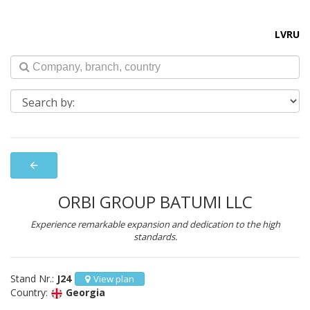
LV
RU
arrow_back
ORBI GROUP BATUMI LLC
Experience remarkable expansion and dedication to the high
standards.
Stand Nr.:
J24
View plan
Country:
Georgia