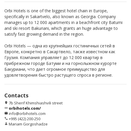
Orbi Hotels is one of the biggest hotel chain in Europe,
specifically in Sakartvelo, also known as Georgia. Company
manages up to 12 000 apartments in a beachfront city Batumi
and ski resort Bakuriani, which grants an huge advantage to
satisfy fast growing demand in the region.
Orbi Hotels — одна из крупнейших гостиничных сетей в
Европе, конкретно в Сакартвело, также известном как
Грузия. Компания управляет до 12 000 квартир в
прибрежном городе Батуми и на горнолыжном курорте
Бакуриани, что дает огромное преимущество для
удовлетворения быстро растущего спроса в регионе.
Contacts
7b Sherif Khimshiashvili street
location_on
orbihotels.com/
link
info@orbihotels.com
email
+995 (422) 200-250
phone
Mariam Gorgoshadze
person