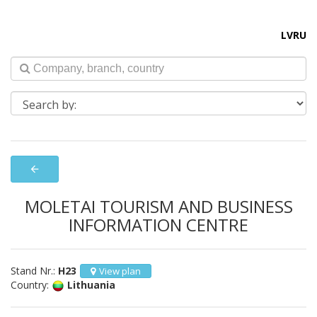
LV
RU
arrow_back
MOLETAI TOURISM AND BUSINESS
INFORMATION CENTRE
Stand Nr.:
H23
View plan
Country:
Lithuania