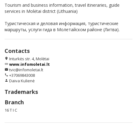
Tourism and business information, travel itineraries, guide
services in Molėtai district (Lithuania)
Туристическая и деловая информация, туристические
маршруты, услуги гида в Молетайском районе (Литва).
Contacts
Inturkės str. 4, Molėtai
location_on
www.infomoletai.lt
link
tvic@infomoletai.lt
email
+37069843008
phone
Daiva Kulienė
person
Trademarks
Branch
16 T I C