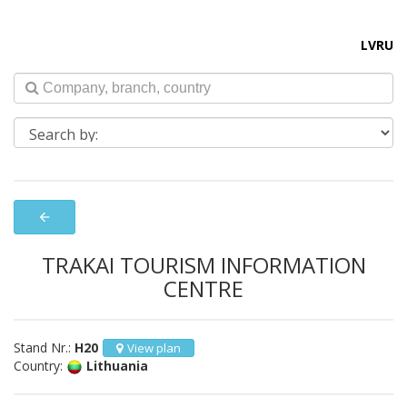
LV
RU
arrow_back
TRAKAI TOURISM INFORMATION
CENTRE
Stand Nr.:
H20
View plan
Country:
Lithuania