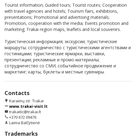
Tourist information; Guided tours; Tourist routes; Cooperation
with travel agencies and hotels; Tourism fairs, exhibitions,
presentations; Promotional and advertising materials;
Promotion, cooperation with the media; Events promotion and
marketing; Trakai region maps, leaflets and local souvenirs.
Туристическая информация; экскурсии; туристические
маршруты; сотрудничество с туристическими агентствами и
гостиницами; туристические ярмарки, выставки,
презентации; рекламные и промо-материалы;
сотрудничество со СМИ; событийное продвижение и
маркетинг; карты, буклеты и местные сувениры.
Contacts
Karaimų str. Trakai
location_on
www.trakai-visit.lt
link
trakaitic@trakai.lt
email
+370 672 09476
phone
Laima Balčytienė
person
Trademarks