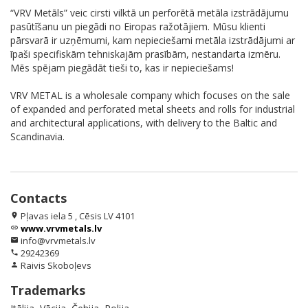
“VRV Metāls” veic cirsti vilktā un perforētā metāla izstrādājumu
pasūtīšanu un piegādi no Eiropas ražotājiem. Mūsu klienti
pārsvarā ir uzņēmumi, kam nepieciešami metāla izstrādājumi ar
īpaši specifiskām tehniskajām prasībām, nestandarta izmēru.
Mēs spējam piegādāt tieši to, kas ir nepieciešams!
VRV METAL is a wholesale company which focuses on the sale
of expanded and perforated metal sheets and rolls for industrial
and architectural applications, with delivery to the Baltic and
Scandinavia.
Contacts
Pļavas iela 5 , Cēsis LV 4101
location_on
www.vrvmetals.lv
link
info@vrvmetals.lv
email
29242369
phone
Raivis Skoboļevs
person
Trademarks