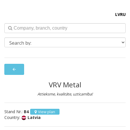
LV
RU
arrow_back
VRV Metal
Attieksme, kvalitāte, uzticamība!
Stand Nr.:
B4
View plan
Country:
Latvia