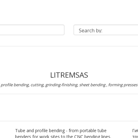
LITREMSAS
profile bending, cutting, grinding-finishing, sheet bending , forming presse
Tube and profile bending - from portable tube
Ги
benders for work sites to the CNC bending lines.
тр