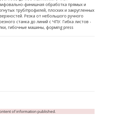
ифовально-финишная обработка прямых и
огнутых труб/профилей, плоских и закругленных
верхностей. Резка от небольшого ручного
резного станка до линий с ЧПУ. Гибка листов -
лки, гибочные машины, формing press
 content of information published.