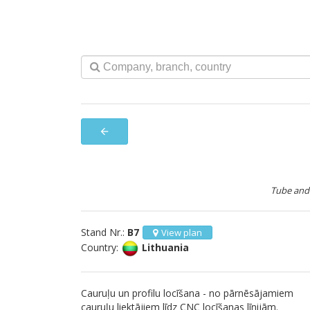
arrow_back
Tube and 
Stand Nr.:
B7
View plan
Country:
Lithuania
Cauruļu un profilu locīšana - no pārnēsājamiem
cauruļu liektājiem līdz CNC locīšanas līnijām.