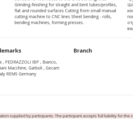
Grinding-finishing for straight and bent tubes/profiles,
Шл
flat and rounded surfaces Cutting from small manual
из
cutting machine to CNC lines Sheet bending - rolls,
по
bending machines, forming presses.
от
ва
demarks
Branch
na , PEDRAZZOLI IBP , Bianco,
iani Macchine, Garboli , Gecam
taly REMS Germany
ion supplied by participants. The participant accepts full liability for the