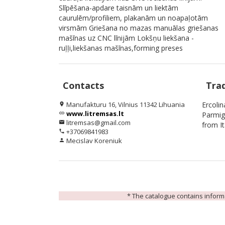
Slīpēšana-apdare taisnām un liektām
caurulēm/profiliem, plakanām un noapaļotām
virsmām Griešana no mazas manuālas griešanas
mašīnas uz CNC līnijām Lokšņu liekšana -
ruļļi,liekšanas mašīnas,forming preses
Contacts
Tra
Manufakturu 16, Vilnius 11342 Lihuania
Ercoli
location_on
www.litremsas.lt
link
Parmig
litremsas@gmail.com
email
from I
+37069841983
phone
Mecislav Koreniuk
person
* The catalogue contains informat