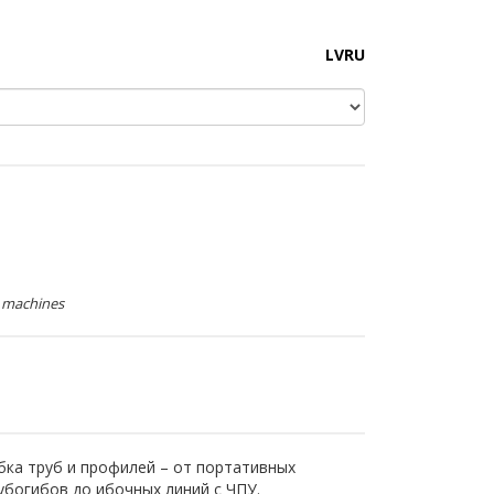
LV
RU
s machines
бка труб и профилей – от портативных
убогибов до ибочных линий с ЧПУ.