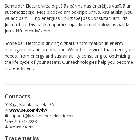
Schneider Electric virza digitālās pārmaiņas enerģijas vadībā un
automatizācijā. Mēs piedāvājam pakalpojumus, kas atbilst jūsu
vajadzībām — no enerģijas un ilgtspējības konsultācijām līdz
Jūsu aktīvu dzīves cikla optimizācijai. Mūsu tehnoloģijas palīdz
jums kļūt efektīvākiem.
Schneider Electric is driving digital transformation in energy
management and automation. We offer services that meet your
needs, from energy and sustainability consulting to optimizing
the life cycle of your assets. Our technologies help you become
more efficient.
Contacts
Rīga, Katlakalna iela 9 A
location_on
www.se.com/lv/lv/
link
support@lv.schneider-electric.com
email
+371 67147228
phone
Artūrs Zālītis
person
Trademarks