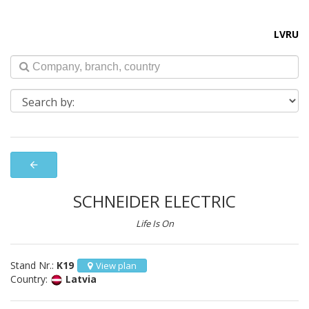
LV
RU
arrow_back
SCHNEIDER ELECTRIC
Life Is On
Stand Nr.:
K19
View plan
Country:
Latvia