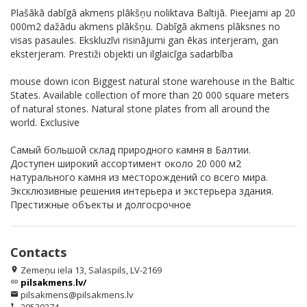
Plašākā dabīgā akmens plākšņu noliktava Baltijā. Pieejami ap 20
000m2 dažādu akmens plākšņu. Dabīgā akmens plāksnes no
visas pasaules. Ekskluzīvi risinājumi gan ēkas interjeram, gan
eksterjeram. Prestiži objekti un ilglaicīga sadarbība
mouse down icon Biggest natural stone warehouse in the Baltic
States. Available collection of more than 20 000 square meters
of natural stones. Natural stone plates from all around the
world. Exclusive
Самый большой склад природного камня в Балтии.
Доступен широкий ассортимент около 20 000 м2
натурального камня из месторождений со всего мира.
Эксклюзивные решения интерьера и экстерьера здания.
Престижные объекты и долгосрочное
Contacts
Zemeņu iela 13, Salaspils, LV-2169
location_on
pilsakmens.lv/
link
pilsakmens@pilsakmens.lv
email
phone