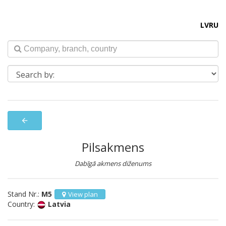
LV
RU
arrow_back
Pilsakmens
Dabīgā akmens diženums
Stand Nr.:
M5
View plan
Country:
Latvia