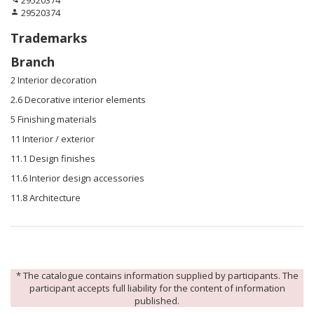
29520374
29520374
person
Trademarks
Branch
2 Interior decoration
2.6 Decorative interior elements
5 Finishing materials
11 Interior / exterior
11.1 Design finishes
11.6 Interior design accessories
11.8 Architecture
* The catalogue contains information supplied by participants. The
participant accepts full liability for the content of information
published.