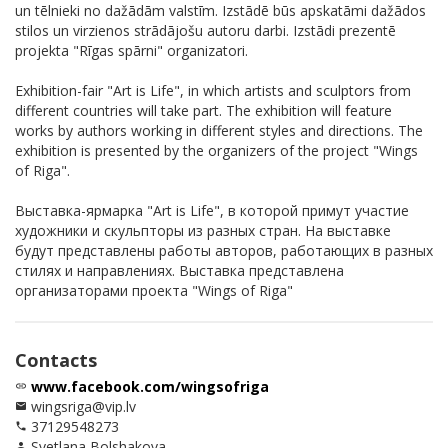
un tēlnieki no dažādām valstīm. Izstādē būs apskatāmi dažādos
stilos un virzienos strādājošu autoru darbi. Izstādi prezentē
projekta "Rīgas spārni" organizatori.
Exhibition-fair "Art is Life", in which artists and sculptors from
different countries will take part. The exhibition will feature
works by authors working in different styles and directions. The
exhibition is presented by the organizers of the project "Wings
of Riga".
Выставка-ярмарка "Art is Life", в которой примут участие
художники и скульпторы из разных стран. На выставке
будут представлены работы авторов, работающих в разных
стилях и направлениях. Выставка представлена
организаторами проекта "Wings of Riga"
Contacts
www.facebook.com/wingsofriga
link
wingsriga@vip.lv
email
37129548273
phone
Svetlana Bolshakova
person