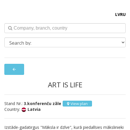
LV
RU
arrow_back
ART IS LIFE
Stand Nr.:
3.konferenču zāle
View plan
Country:
Latvia
Izstāde-gadatirgus "Māksla ir dzīve", kurā piedalīsies mākslinieki