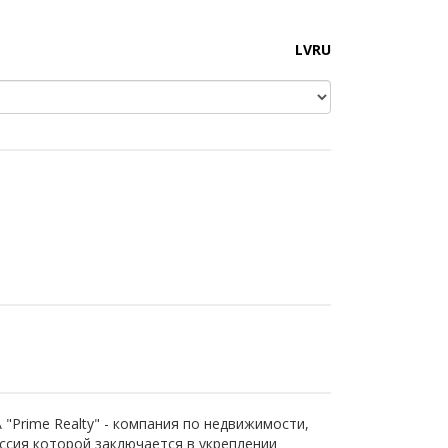
LV
RU
A "Prime Realty" - компания по недвижимости,
ссия которой заключается в укреплении