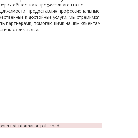
верия общества к профессии агента по
движимости, предоставляя профессиональные,
чественные и достойные услуги. Мы стремимся
ть партнерами, помогающими нашим клиентам
стичь своих целей.
 content of information published.