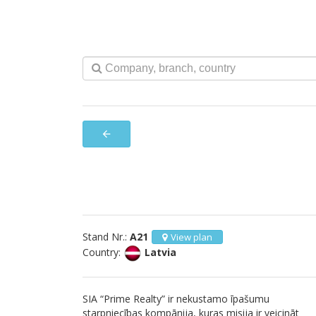
arrow_back
Stand Nr.:
A21
View plan
Country:
Latvia
SIA “Prime Realty” ir nekustamo īpašumu
starpniecības kompānija, kuras misija ir veicināt