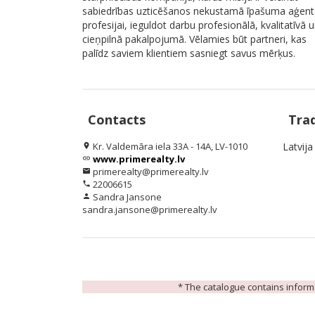
sabiedrības uzticēšanos nekustamā īpašuma aģent
profesijai, ieguldot darbu profesionālā, kvalitatīvā 
cieņpilnā pakalpojumā. Vēlamies būt partneri, kas
palīdz saviem klientiem sasniegt savus mērķus.
Contacts
Tra
Kr. Valdemāra iela 33A - 14A, LV-1010
Latvija
location_on
www.primerealty.lv
link
primerealty@primerealty.lv
email
22006615
phone
Sandra Jansone
person
sandra.jansone@primerealty.lv
* The catalogue contains informat