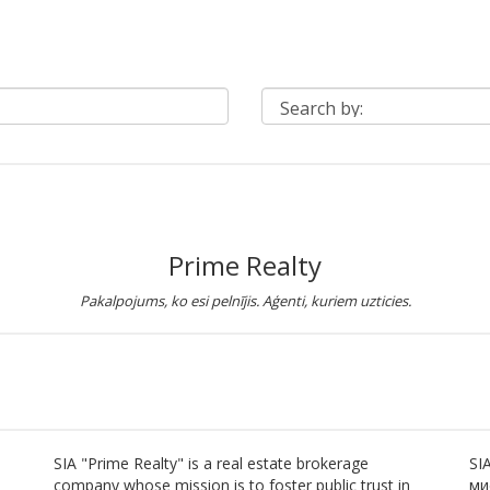
Prime Realty
Pakalpojums, ko esi pelnījis. Aģenti, kuriem uzticies.
SIA "Prime Realty" is a real estate brokerage
SI
company whose mission is to foster public trust in
ми