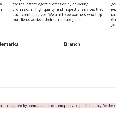
a
the real estate agent profession by delivering
до
un
professional, high-quality, and respectful services that
не
each client deserves. We aim to be partners who help
ка
our clients achieve their real estate goals.
бы
до
demarks
Branch
ion supplied by participants. The participant accepts full liability for the